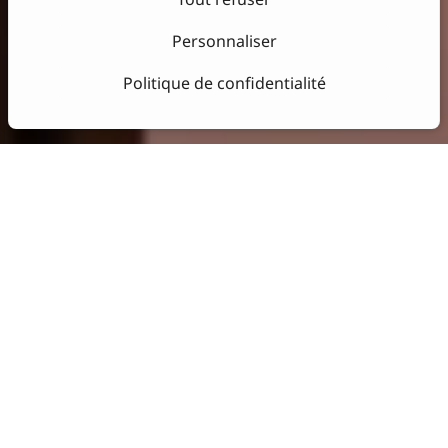
Personnaliser
Politique de confidentialité
ENCOURAGING
EXCHANGE AND
ENCOUNTERS
The Drawing House is also the place to meet people.
If they happen by chance within our walls, the hotel
is the ideal venue for all your events, whether