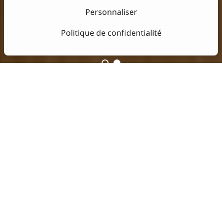
Personnaliser
Politique de confidentialité
Drawing House
Contemporary drawing invites
itself to the hotel
The Drawing House offers a wide range of
experiences: hotel and restaurant, seminar and